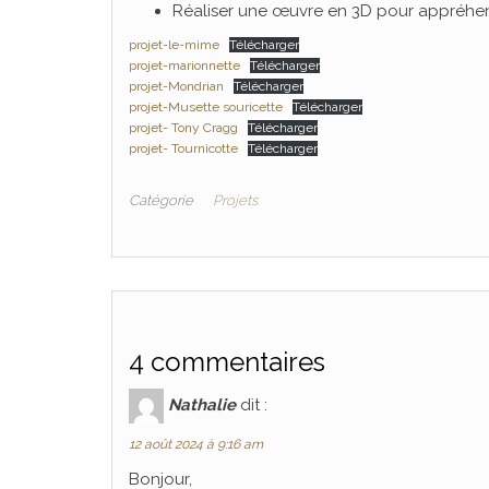
Réaliser une œuvre en 3D pour appréhen
projet-le-mime
Télécharger
projet-marionnette
Télécharger
projet-Mondrian
Télécharger
projet-Musette souricette
Télécharger
projet- Tony Cragg
Télécharger
projet- Tournicotte
Télécharger
Catégorie
Projets
4 commentaires
Nathalie
dit :
12 août 2024 à 9:16 am
Bonjour,