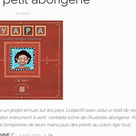
les pays
 un projet annuel sur les pays. L’objectif avec celui-ci était de réa
oo instrument à vent, véritable icône de l’Australie aborigène. P
é l’empreinte de leurs mains puis des points au coton tige tout…
r
MME C.
5 août 2020
0