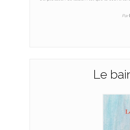
Par
Le ba