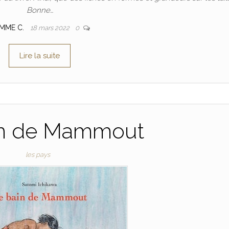
Bonne…
MME C.
18 mars 2022
0
Lire la suite
in de Mammout
les pays