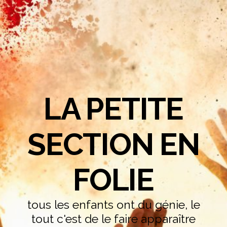
LA PETITE
SECTION EN
FOLIE
tous les enfants ont du génie, le
tout c'est de le faire apparaître