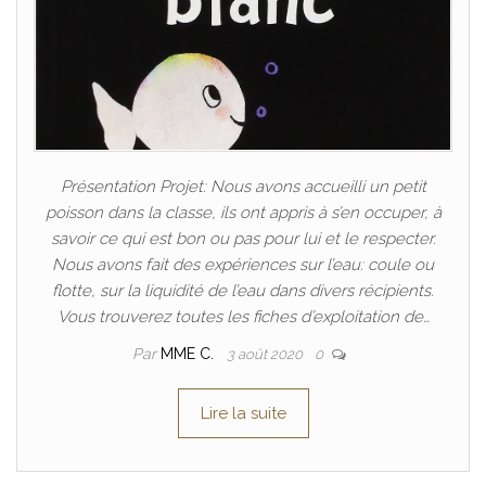
Présentation Projet: Nous avons accueilli un petit
poisson dans la classe, ils ont appris à s’en occuper, à
savoir ce qui est bon ou pas pour lui et le respecter.
Nous avons fait des expériences sur l’eau: coule ou
flotte, sur la liquidité de l’eau dans divers récipients.
Vous trouverez toutes les fiches d’exploitation de…
Par
MME C.
3 août 2020
0
Lire la suite