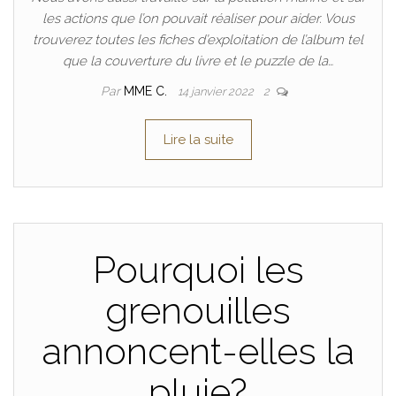
les actions que l’on pouvait réaliser pour aider. Vous
trouverez toutes les fiches d’exploitation de l’album tel
que la couverture du livre et le puzzle de la…
Par
MME C.
14 janvier 2022
2
Lire la suite
Pourquoi les
grenouilles
annoncent-elles la
pluie?