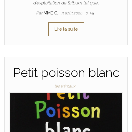
d’exploitation de l’album tel que…
Par
MME C.
3 août 2020
0
Lire la suite
Petit poisson blanc
les animaux