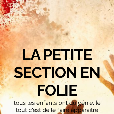
LA PETITE
SECTION EN
FOLIE
tous les enfants ont du génie, le
tout c'est de le faire apparaître