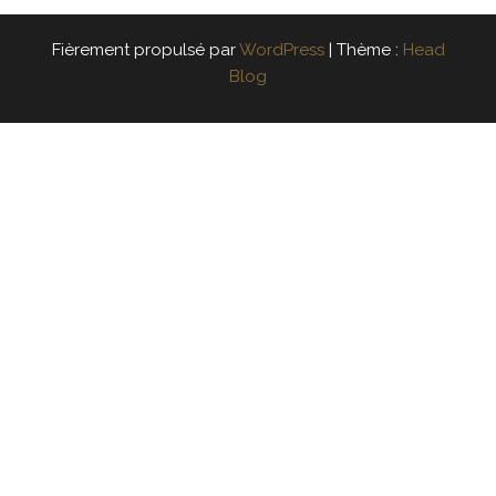
Fièrement propulsé par
WordPress
|
Thème :
Head
Blog