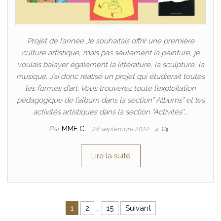
Projet de l’année Je souhaitais offrir une première
culture artistique, mais pas seulement la peinture, je
voulais balayer également la littérature, la sculpture, la
musique. J’ai donc réalisé un projet qui étudierait toutes
les formes d’art. Vous trouverez toute l’exploitation
pédagogique de l’album dans la section” Albums” et les
activités artistiques dans la section “Activités”.…
Par
MME C.
28 septembre 2022
4
Lire la suite
Pagination des publications
1
2
…
15
Suivant