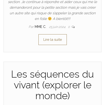
section. Je continue à répondre et aider ceux qui me le
demanderont pour la petite section mais je vais créer
un autre site qui risque de s’appeler la grande section
en folie
A bientôt!!!
Par
MME C.
25 juin 2024
0
Lire la suite
Les séquences du
vivant (explorer le
monde)