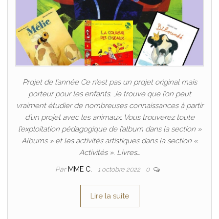
Projet de l’année Ce n’est pas un projet original mais
porteur pour les enfants. Je trouve que l’on peut
vraiment étudier de nombreuses connaissances à partir
d’un projet avec les animaux. Vous trouverez toute
l’exploitation pédagogique de l’album dans la section »
Albums » et les activités artistiques dans la section «
Activités ». Livres…
Par
MME C.
1 octobre 2022
0
Lire la suite