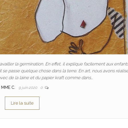
ravailler la germination. En effet, il explique facilement aux enfan
il se passe quelque chose dans la terre. En art, nous avons réalis
avec de la laine et du papier kraft comme dans…
r
MME C.
9 juin 2020
0
Lire la suite