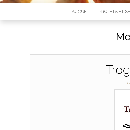
ACCUEIL
PROJETS ET 
Mo
Trog
L