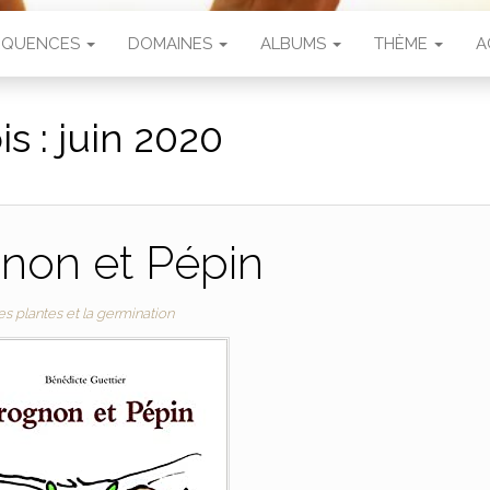
SÉQUENCES
DOMAINES
ALBUMS
THÈME
A
is :
juin 2020
non et Pépin
es plantes et la germination