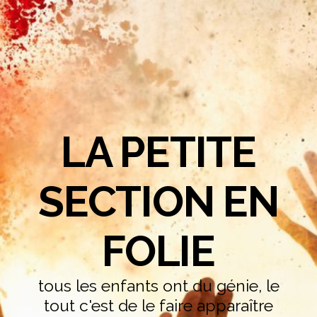
LA PETITE
SECTION EN
FOLIE
tous les enfants ont du génie, le
tout c'est de le faire apparaître