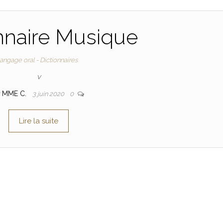
nnaire Musique
angage oral - Dictionnaires
v
r
MME C.
3 juin 2020
0
Lire la suite