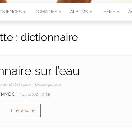
SÉQUENCES
DOMAINES
ALBUMS
THÈME
A
tte :
dictionnaire
nnaire sur l’eau
ral - Dictionnaires
Uncategorized
r
MME C.
3 juin 2020
0
Lire la suite