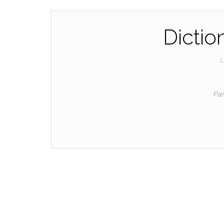
Dictio
L
Pa