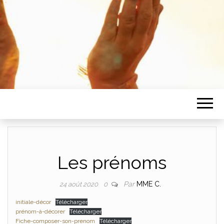
Les prénoms
Par
MME C.
24 août 2020
0
initiale-décor
Télécharger
prénom-à-décorer
Télécharger
Fiche-composer-son-prenom
Télécharger