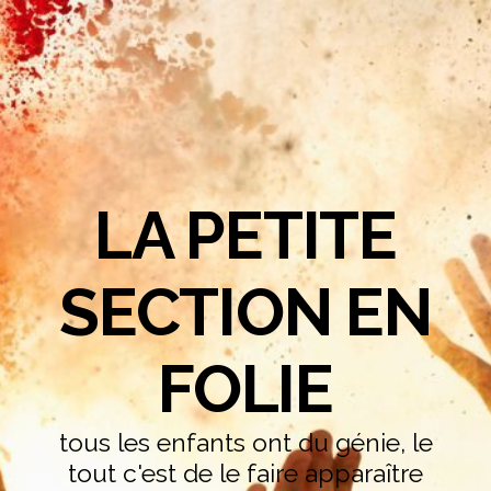
LA PETITE
SECTION EN
FOLIE
tous les enfants ont du génie, le
tout c'est de le faire apparaître