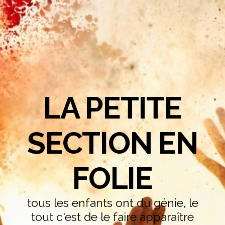
LA PETITE
SECTION EN
FOLIE
tous les enfants ont du génie, le
tout c'est de le faire apparaître