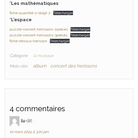
*Les mathématiques
fiche-quantité-2-doigt-2
Télécharger
*L’espace
puzzle-concert-herissons-2pièces
Télécharger
puzzle-concert-herissons-3pièces
Télécharger
fiche-dessus-herisson
Télécharger
Catégorie
la musique
album
concert des herissons
Mots-clés
4 commentaires
lu
dit :
10 mars 2024 à 3:20 pm