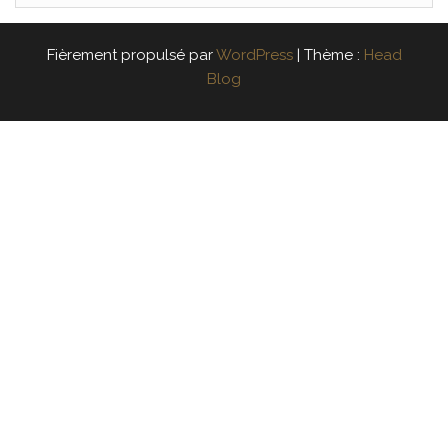
Fièrement propulsé par
WordPress
|
Thème :
Head
Blog