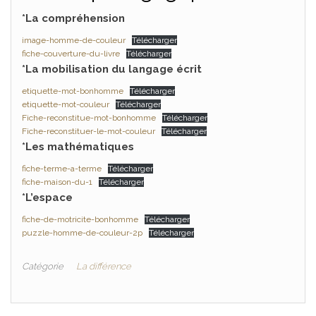
*La compréhension
image-homme-de-couleur
Télécharger
fiche-couverture-du-livre
Télécharger
*La mobilisation du langage écrit
etiquette-mot-bonhomme
Télécharger
etiquette-mot-couleur
Télécharger
Fiche-reconstitue-mot-bonhomme
Télécharger
Fiche-reconstituer-le-mot-couleur
Télécharger
*Les mathématiques
fiche-terme-a-terme
Télécharger
fiche-maison-du-1
Télécharger
*L’espace
fiche-de-motricite-bonhomme
Télécharger
puzzle-homme-de-couleur-2p
Télécharger
Catégorie
La différence