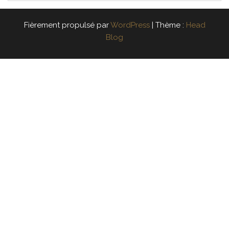
Fièrement propulsé par
WordPress
|
Thème :
Head
Blog