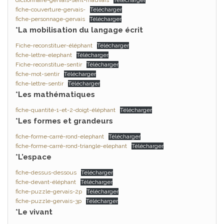
dictionnaire-gervais-sent-mauvais
Télécharger
fiche-couverture-gervais-
Télécharger
fiche-personnage-gervais
Télécharger
*La mobilisation du langage écrit
Fiche-reconstituer-éléphant
Télécharger
fiche-lettre-elephant
Télécharger
Fiche-reconstitue-sentir
Télécharger
fiche-mot-sentir
Télécharger
fiche-lettre-sentir
Télécharger
*Les mathématiques
fiche-quantité-1-et-2-doigt-éléphant
Télécharger
*Les formes et grandeurs
fiche-forme-carré-rond-elephant
Télécharger
fiche-forme-carré-rond-triangle-elephant
Télécharger
*L’espace
fiche-dessus-dessous
Télécharger
fiche-devant-éléphant
Télécharger
fiche-puzzle-gervais-2p
Télécharger
fiche-puzzle-gervais-3p
Télécharger
*Le vivant