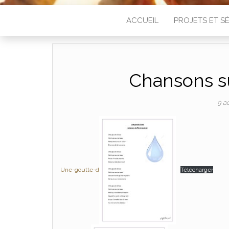
ACCUEIL
PROJETS ET 
Chansons sur
9 a
Une-goutte-d
Télécharger