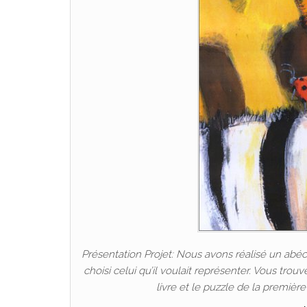
Présentation Projet: Nous avons réalisé un abéc
choisi celui qu’il voulait représenter. Vous trou
livre et le puzzle de la première